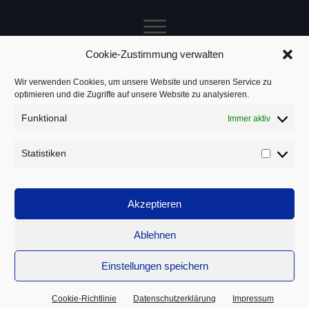
Cookie-Zustimmung verwalten
Jochen Treuz
Wir verwenden Cookies, um unsere Website und unseren Service zu
optimieren und die Zugriffe auf unsere Website zu analysieren.
Funktional
Immer aktiv
Service
Statistiken
Statistik
Rechtliches
Akzeptieren
Ablehnen
Einstellungen speichern
© 1999–
2026
|
Jochen Treuz – Trainer, Berater und Coach
Cookie-Richtlinie
Datenschutzerklärung
Impressum