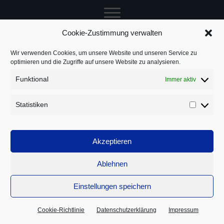
Cookie-Zustimmung verwalten
Jochen Treuz
Wir verwenden Cookies, um unsere Website und unseren Service zu
optimieren und die Zugriffe auf unsere Website zu analysieren.
Funktional
Immer aktiv
Service
Statistiken
Statistik
Rechtliches
Akzeptieren
Ablehnen
Einstellungen speichern
© 1999–
2026
|
Jochen Treuz – Trainer, Berater und Coach
Cookie-Richtlinie
Datenschutzerklärung
Impressum