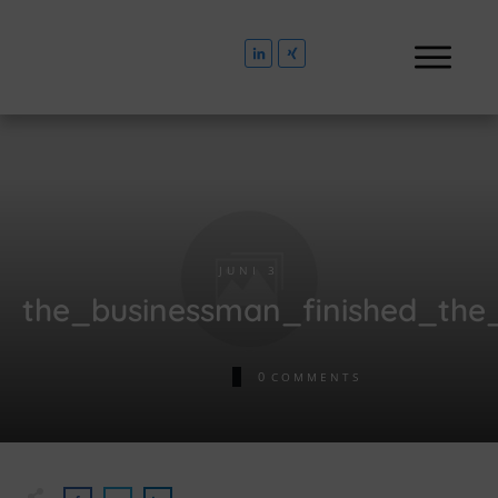
JUNI 3
the_businessman_finished_the
0
COMMENTS