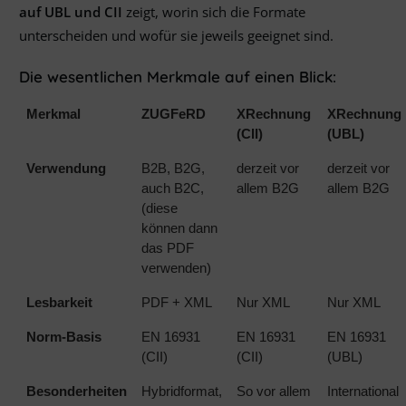
auf UBL und CII
zeigt, worin sich die Formate
unterscheiden und wofür sie jeweils geeignet sind.
Die wesentlichen Merkmale auf einen Blick:
Merkmal
ZUGFeRD
XRechnung
XRechnung
(CII)
(UBL)
Verwendung
B2B, B2G,
derzeit vor
derzeit vor
auch B2C,
allem B2G
allem B2G
(diese
können dann
das PDF
verwenden)
Lesbarkeit
PDF + XML
Nur XML
Nur XML
Norm-Basis
EN 16931
EN 16931
EN 16931
(CII)
(CII)
(UBL)
Besonderheiten
Hybridformat,
So vor allem
International