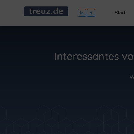
Start
Interessantes v
W