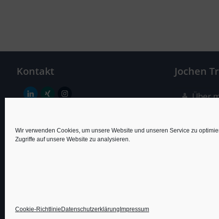
Kontakt
Jochen T
Über m
Nördliche Hauptstr. 44
Traine
69469 Weinheim
Wir verwenden Cookies, um unsere Website und unseren Service zu optimie
Coach
Zugriffe auf unsere Website zu analysieren.
info@treuz.de
Berate
Termin buchen
Profil
Cookie-Richtlinie
Datenschutzerklärung
Impressum