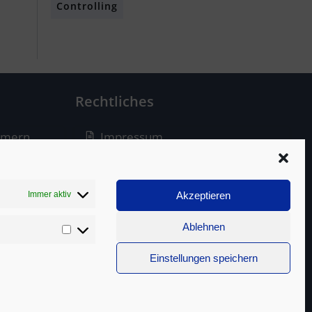
Controlling
Rechtliches
mmern
Impressum
Disclaimer
Datenschutz
Immer aktiv
Akzeptieren
Cookie-Richtlinie
Ablehnen
Statistiken
Einstellungen speichern