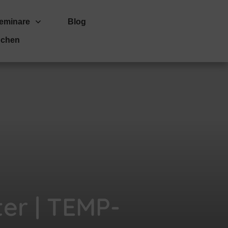
eminare
Blog
uchen
ter | TEMP-