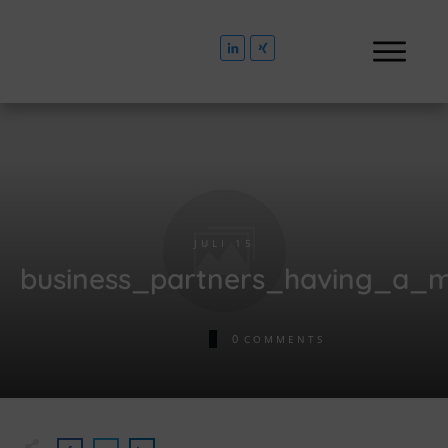
JULI 15
business_partners_having_a_m
0
COMMENTS