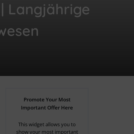
 | Langjährige
wesen
Promote Your Most
Important Offer Here
This widget allows you to
show your most important