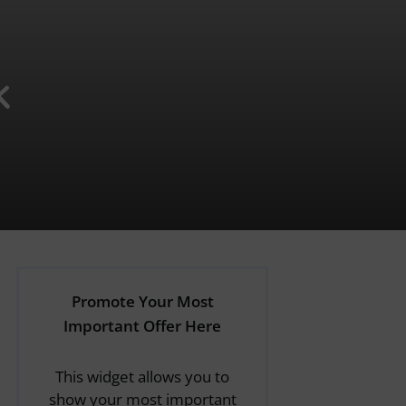
k
Promote Your Most
Important Offer Here
This widget allows you to
show your most important