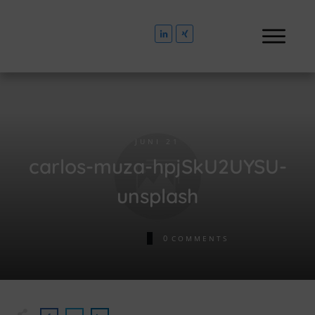
JUNI 21
carlos-muza-hpjSkU2UYSU-
unsplash
0
COMMENTS