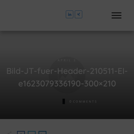
APRIL 3
Bild-JT-fuer-Header-210511-EI-
e1623079336190-300×210
0
COMMENTS